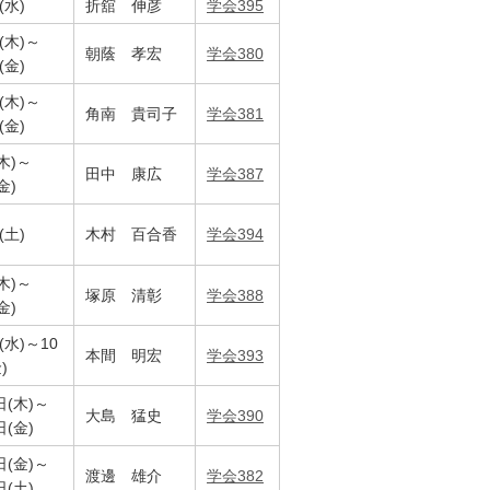
(水)
折舘 伸彦
学会395
(木)～
朝蔭 孝宏
学会380
(金)
(木)～
角南 貴司子
学会381
(金)
木)～
田中 康広
学会387
金)
(土)
木村 百合香
学会394
木)～
塚原 清彰
学会388
金)
(水)～10
本間 明宏
学会393
)
日(木)～
大島 猛史
学会390
日(金)
日(金)～
渡邊 雄介
学会382
日(土)